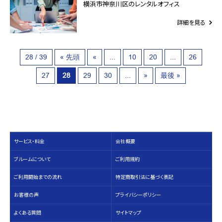
横浜市神奈川区のレンタルオフィス
詳細を見る
28 / 39
« 先頭
«
...
10
20
...
26
27
28
29
30
...
»
最後 »
サービス・料⾦
会社概要
ブルームについて
ご利用規約
ご利用開始までの流れ
特定商取引法に基づく表記
お客様の声
プライバシーポリシー
よくある質問
サイトマップ