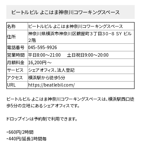
ビートルビル よこはま神奈川コワーキングスペース
名称
ビートルビル よこはま神奈川コワーキングスペース
神奈川県横浜市神奈川区鶴屋町３丁目３０−８ ＳＹ ビル
住所
２階
電話番号
045-595-9926
営業時間
平日8:00～21:00 土日祝日9:00～20:00
月額料金
16,200円 〜
サービス
シェアオフィス、法人登記
アクセス
横浜駅から徒歩5分
URL
https://beatlebil.com/
ビートルビル よこはま神奈川コワーキングスペースは、横浜駅西口徒
歩5分の立地にあるシェアオフィスです。
ドロップインは予約制で利用できます。
・660円/2時間
・440円/延長1時間毎