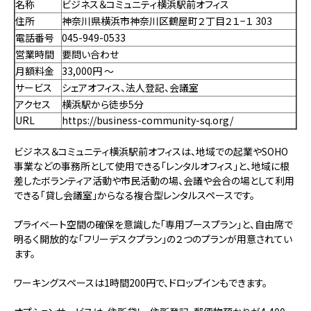
名称
ビジネス＆コミュニティ横浜駅前オフィス
住所
神奈川県横浜市神奈川区鶴屋町２丁目２１−１ 303
電話番号
045-949-0533
営業時間
要問い合わせ
月額料金
33,000円 〜
サービス
シェアオフィス、法人登記、会議室
アクセス
横浜駅から徒歩5分
URL
https://business-community-sq.org/
ビジネス＆コミュニティ横浜駅前オフィスは、地域での起業やSOHO
事業などの事務所として使用できる「レンタルオフィス」と、地域に根
差したボランティア活動や市民活動の場、会議や会合の場として利用
できる「貸し会議室」からなる複合型レンタルスペースです。
プライベート空間の確保を意識した「専用ブースプラン」と、自由席で
明るく開放的な「フリーデスクプラン」の２つのプランが用意されてい
ます。
ワーキングスペースは1時間200円で、ドロップインもできます。