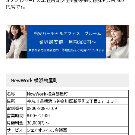
オプションサービスは、住所貸し・住所登記・郵便物預かりが4,400
円/月です。
NewWork 横浜鶴屋町
名称
NewWork 横浜鶴屋町
住所
神奈川県横浜市神奈川区鶴屋町２丁目１７−１ ３Ｆ
電話番号
0800-808-0109
営業時間
8:00～21:00
月額料金
30,000円 〜
サービス
シェアオフィス、会議室