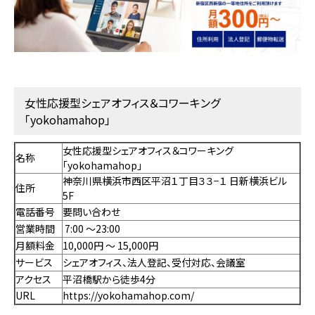
女性応援型シェアオフィス＆コワーキング
「yokohamahop」
女性応援型シェアオフィス＆コワーキング
名称
「yokohamahop」
神奈川県横浜市西区平沼１丁目３３−１ 日新横浜ビル
住所
5F
電話番号
要問い合わせ
営業時間
7:00 ～23:00
月額料金
10,000円 〜 15,000円
サービス
シェアオフィス、法人登記、受付対応、会議室
アクセス
平沼橋駅から徒歩4分
URL
https://yokohamahop.com/