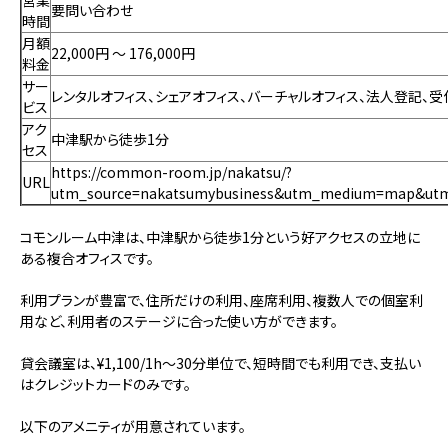
営業
要問い合わせ
時間
月額
22,000円 〜 176,000円
料金
サー
レンタルオフィス、シェアオフィス、バーチャルオフィス、法人登記、
ビス
アク
中津駅から徒歩1分
セス
https://common-room.jp/nakatsu/?
URL
utm_source=nakatsumybusiness&utm_medium=map&utm
コモンルーム中津は、中津駅から徒歩1分という好アクセスの立地に
ある複合オフィスです。
利用プランが豊富で、住所だけの利用、座席利用、複数人での個室利
用など、利用者のステージに合った使い方ができます。
貸会議室は、¥1,100/1h～30分単位で、短時間でも利用でき、支払い
はクレジットカードのみです。
以下のアメニティが用意されています。