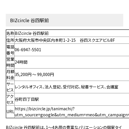
BIZcircle 谷四駅前
名称
BIZcircle 谷四駅前
住所
大阪府大阪市中央区内本町1-2-15 谷四スクエアビル8F
電話
06-6947-5501
番号
営業
24時間
時間
月額
35,200円 〜 99,000円
料金
サー
レンタルオフィス、法人登記、受付対応、秘書サービス、会議室
ビス
アク
谷町四丁目駅
セス
https://bizcircle.jp/tanimachi/?
URL
utm_source=google&utm_medium=meo&utm_campaign=
BIZcircle 谷四駅前は、1～4名用の豊富なバリエーションの個室タイ