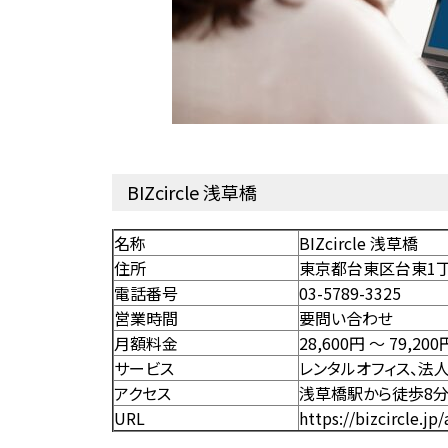
BIZcircle 浅草橋
名称
BIZcircle 浅草橋
住所
東京都台東区台東1丁目
電話番号
03-5789-3325
営業時間
要問い合わせ
月額料金
28,600円 〜 79,200
サービス
レンタルオフィス、法
アクセス
浅草橋駅から徒歩8
URL
https://bizcircle.jp