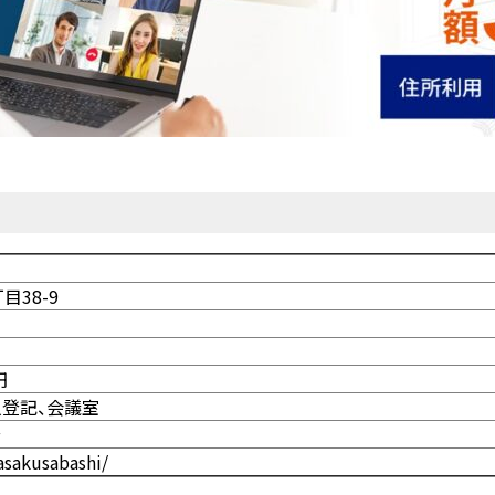
38-9
円
人登記、会議室
分
/asakusabashi/