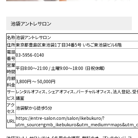
池袋アントレサロン
名称
池袋アントレサロン
住所
東京都豊島区東池袋1丁目34番5号 いちご東池袋ビル6階
電話
03-5956-0140
番号
営業
平日8:00～21:00 / 土曜9:00～18:00 （日祝休館）
時間
月額
3,800円 〜 50,000円
料金
サー
レンタルオフィス、シェアオフィス、バーチャルオフィス、法人登記、
ビス
議室
アク
池袋駅から徒歩5分
セス
https://entre-salon.com/salon/ikebukuro/?
URL
utm_source=gmb_ikebukuro&utm_medium=maps&utm_ca
池袋アントレサロンでは、6名用の会議室、無料のオープンラウンジ、フ