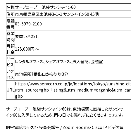
名称
サーブコープ 池袋サンシャイン60
住所
東京都豊島区東池袋3-1-1 サンシャイン60 45階
電話
03-5979-2100
番号
営業
要問い合わせ
時間
月額
125,000円 〜
料金
サー
レンタルオフィス、シェアオフィス、法人登記、会議室
ビス
アク
東池袋駅7番出口から徒歩3分
セス
https://www.servcorp.co.jp/ja/locations/tokyo/sunshine-cit
URL
utm_source=gbp_listing&utm_medium=organic&utm_ca
gbp
サーブコープ 池袋サンシャイン60は、東池袋駅に直結したサンシャ
イン60に入居しているため、雨の日でも濡れずにあくせっすできます。
個室電話ボックス・役員会議室 / Zoom Rooms・Cisco IP ビデオ電