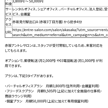
3,800円 〜 50,000円
料金
サー
レンタルオフィス、
シェアオフィス
、
バーチャルオフィス、法人登記、
ビス
ビス、会議室
アク
赤坂見付駅出口A（赤坂3丁目方面）から徒歩4分
セス
https://entre-salon.com/salon/akasaka/?utm_source=renta
URL
search&utm_medium=referral&utm_campaign=cs&utm_c
赤坂アントレサロンは、スタッフが受付常駐しているため、来客対応を
してもらえます。
オプションで、郵便転送（月2,000円）や03電話転送（月1,000円）が利
用できます。
プランは、下記3タイプがあります。
・バーチャルオフィスプラン 月額3,800円（住所利用・会議室利用）
・フリーデスクプラン 月額9,505円（上記に加えて全施設の仕事机・
商談ラウンジ利用）
・個室プラン 月額50,000円（上記に加えて専用個室利用）