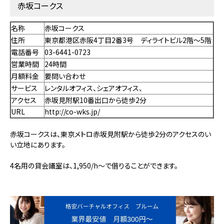
赤坂コークス
名称
赤坂コークス
住所
東京都港区赤阪4丁目2番3号 ディライトビル2階～5階
電話番号
03-6441-0723
営業時間
24時間
月額料金
要問い合わせ
サービス
レンタルオフィス、シェアオフィス、
アクセス
赤坂見附駅10番出口から徒歩2分
URL
http://co-wks.jp/
赤坂コークスは、東京メトロ赤坂見附駅から徒歩2分のアクセスのい
い立地にあります。
4名用の貸会議室は、1,950/h〜で借りることができます。