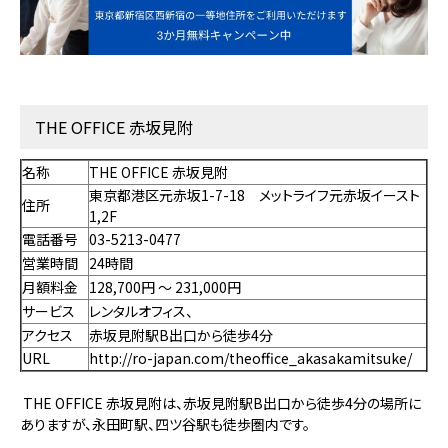
THE OFFICE 赤坂見附
名称
THE OFFICE 赤坂見附
東京都港区元赤坂1-7-18 メットライフ元赤坂イースト
住所
1,2F
電話番号
03-5213-0477
営業時間
24時間
月額料金
128,700円 〜 231,000円
サービス
レンタルオフィス、
アクセス
赤坂見附駅B出口から徒歩4分
URL
http://ro-japan.com/theoffice_akasakamitsuke/
THE OFFICE 赤坂見附は、赤坂見附駅B出口から徒歩4分の場所に
ありますが、永田町駅、四ツ谷駅も徒歩圏内です。