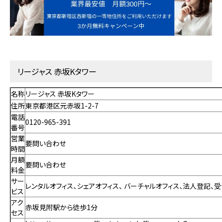
リージャス 赤坂Kタワー
名称
リージャス 赤坂Kタワー
住所
東京都港区元赤坂1-2-7
電話
0120-965-391
番号
営業
要問い合わせ
時間
月額
要問い合わせ
料金
サー
レンタルオフィス、
シェアオフィス、
バーチャルオフィス、法人登記、
ビス
アク
赤坂見附駅から徒歩1分
セス