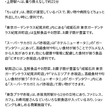
・上野駅へは、乗り換えなしで約21分
「ちぃばす」は、港区が運営しているバスで、買い物や病院などちょっと
外出したい時に、便利です。
「東京ガーデンテラス紀尾井町」内にある「成城石井 東京ガーデンテ
ラス紀尾井町店」は生鮮食品やお惣菜、お菓子類が豊富です。
「スーパーサカガミ ルパ赤坂店」は「ホテルニューオータニ」の「ガー
デンタワー」にあって、高級食材や珍しい食材が揃うことでグルメな人
から人気があります。他にも健康や環境に配慮した食材が揃う食品
店「ビオセボン赤坂店」も便利です。
駅周辺には、生鮮食品やお惣菜、お菓子類が豊富な「成城石井 東京
ガーデンテラス紀尾井町店」や「マルエツプチ 赤坂店」、高級食材や珍
しい食材が揃う「ホテルニューオータニ」の「ガーデンタワー」内にあ
る「スーパーサカガミ ルパ赤坂店」で買い物ができます。
「東急プラザ赤坂」は、赤坂見附駅から1分の立地にあり、ファミレス、
カフェ、お寿司屋さんなどいろいろな飲食店が入っているおり、ショッ
ピングも楽しめる商業施設です。